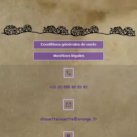
Conditions générales de vente
Mentions légales
local_phone
+33 (0) 555 80
53
92
mail_outline
chouettecouette@orange.fr
location_on