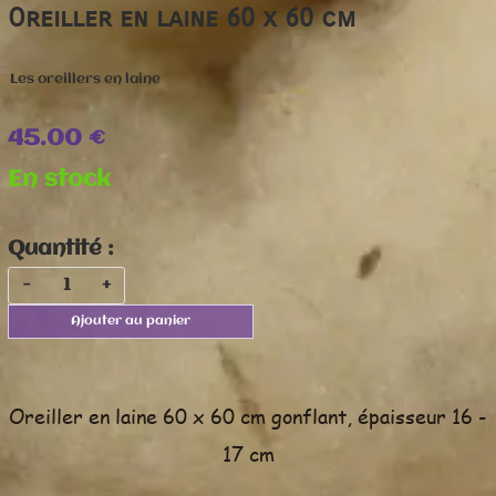
Oreiller en laine 60 x 60 cm
Les oreillers en laine
45.00 €
En stock
Quantité :
-
+
Ajouter au panier
Oreiller en laine 60 x 60 cm gonflant, épaisseur 16 -
17 cm